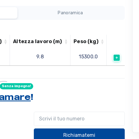
Panoramica
)
Altezza lavoro (m)
Peso (kg)
9.8
15300.0
Senza impegno!
hiamare
!
Il tuo telefono
Richiamatemi