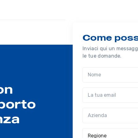
Come possi
Inviaci qui un messaggi
le tue domande.
Nome
on
Email
porto
Azienda
(?!?common.optio
nza
Regione