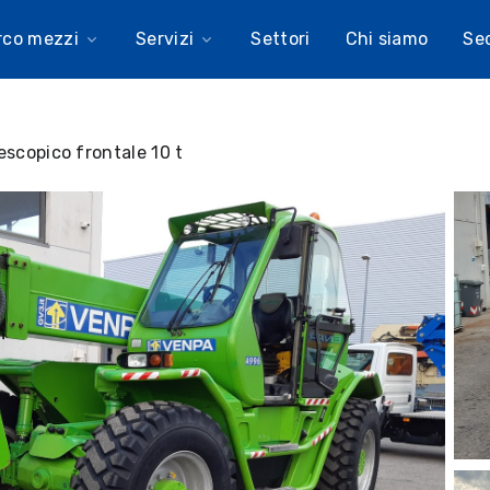
rco mezzi
Servizi
Settori
Chi siamo
Se
escopico frontale 10 t