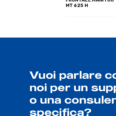
MT 625 H
Vuoi parlare c
noi per un sup
o una consule
specifica?