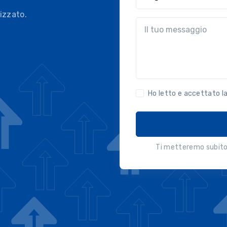
izzato.
?!?common.message?!?
Ho letto e accettato l
Ti metteremo subito 