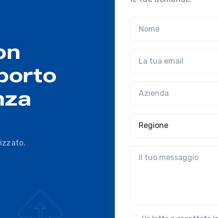
Nome
on
Email
porto
Azienda
(?!?common.optio
nza
Regione
izzato.
?!?common.message?!?